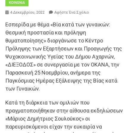
ΚΟΙΝΩΝΙΑ
Για
4 Δεκεμβρίου, 2022
Αφήστε Ένα Σχόλιο
Το
Εσπερίδα με θέμα «Βία κατά των γυναικών:
Το
Θεσμική προστασία και πρόληψη
Κέντρο
Πρόληψης
θυματοποίησης» διοργάνωσε το Κέντρο
«ΔΙΕΞΟΔΟΣ»
Πρόληψης των Εξαρτήσεων και Προαγωγής της
Στο
Ψυχοκοινωνικής Υγείας του Δήμου Αχαρνών,
Πλευρό
«ΔΙΕΞΟΔΟΣ» σε συνεργασία με τον ΟΚΑΝΑ, την
Των
Παρασκευή 25 Νοεμβρίου, ανήμερα της
Κακοποιημένων
Παγκόσμιας Ημέρας Εξάλειψης της Βίας κατά
Γυναικών
των Γυναικών.
Κατά τη διάρκεια των ομιλιών που
πραγματοποιήθηκαν στην αίθουσα εκδηλώσεων
«Μάριος Δημήτριος Σουλούκος» οι
παρευρισκόμενοι είχαν την ευκαιρία να