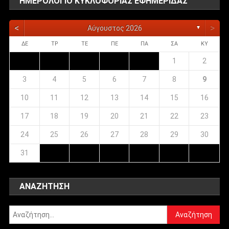
ΗΜΕΡΟΛΌΓΙΟ ΚΥΚΛΟΦΟΡΊΑΣ ΕΦΗΜΕΡΊΔΑΣ
<
>
Αύγουστος 2026
▼
ΔΕ
ΤΡ
ΤΕ
ΠΕ
ΠΑ
ΣΑ
ΚΥ
1
2
3
4
5
6
7
8
9
10
11
12
13
14
15
16
17
18
19
20
21
22
23
24
25
26
27
28
29
30
31
ΑΝΑΖΉΤΗΣΗ
Αναζήτηση
για: