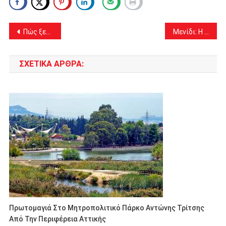
Πλοήγηση
Πώς ξεφύτρωσαν 2.000 τετραγωνικά δίπλα στο Τατόι
Μενίδι: Η ΟΠΚΕ βρήκε τον ληστή στην ταράτσα …
άρθρων
ΣΧΕΤΙΚΆ ΆΡΘΡΑ:
Πρωτομαγιά Στο Μητροπολιτικό Πάρκο Αντώνης Τρίτσης
Από Την Περιφέρεια Αττικής