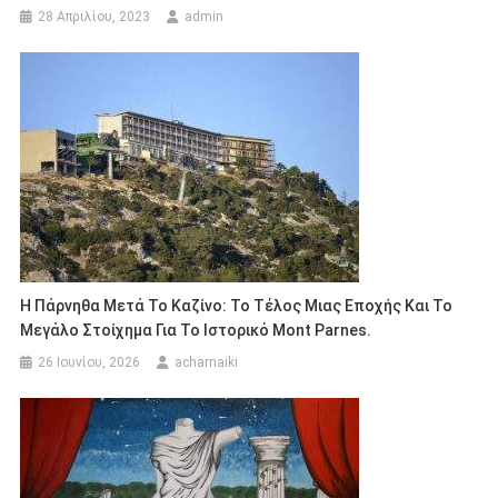
28 Απριλίου, 2023
admin
Η Πάρνηθα Μετά Το Καζίνο: Το Τέλος Μιας Εποχής Και Το
Μεγάλο Στοίχημα Για Το Ιστορικό Mont Parnes.
26 Ιουνίου, 2026
acharnaiki