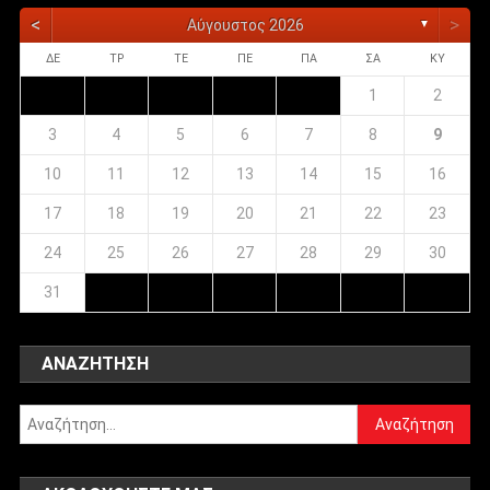
<
>
Αύγουστος 2026
▼
ΔΕ
ΤΡ
ΤΕ
ΠΕ
ΠΑ
ΣΑ
ΚΥ
1
2
3
4
5
6
7
8
9
10
11
12
13
14
15
16
17
18
19
20
21
22
23
24
25
26
27
28
29
30
31
ΑΝΑΖΉΤΗΣΗ
Αναζήτηση
για: