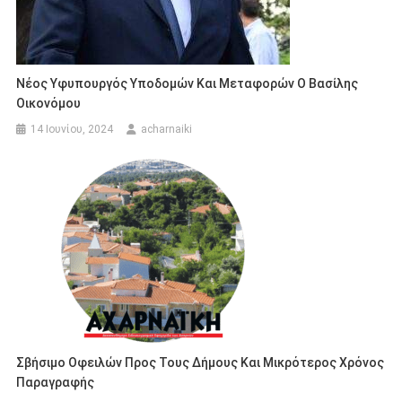
Νέος Υφυπουργός Υποδομών Και Μεταφορών Ο Βασίλης
Οικονόμου
14 Ιουνίου, 2024
acharnaiki
Σβήσιµο Οφειλών Προς Τους Δήµους Και Μικρότερος Χρόνος
Παραγραφής