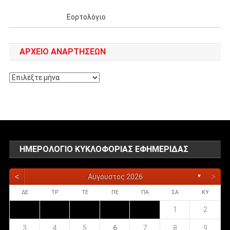
Εορτολόγιο
ΑΡΧΕΊΟ ΑΝΑΡΤΉΣΕΩΝ
Αρχείο
αναρτήσεων
ΗΜΕΡΟΛΌΓΙΟ ΚΥΚΛΟΦΟΡΊΑΣ ΕΦΗΜΕΡΊΔΑΣ
<
>
Αύγουστος 2026
▼
ΔΕ
ΤΡ
ΤΕ
ΠΕ
ΠΑ
ΣΑ
ΚΥ
1
2
3
4
5
6
7
8
9