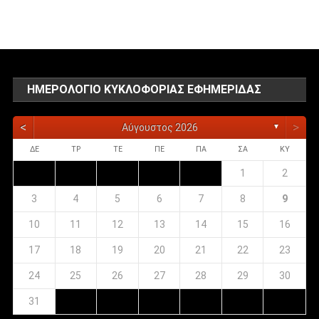
αναρτήσεων
ΗΜΕΡΟΛΌΓΙΟ ΚΥΚΛΟΦΟΡΊΑΣ ΕΦΗΜΕΡΊΔΑΣ
<
>
Αύγουστος 2026
▼
ΔΕ
ΤΡ
ΤΕ
ΠΕ
ΠΑ
ΣΑ
ΚΥ
1
2
3
4
5
6
7
8
9
10
11
12
13
14
15
16
17
18
19
20
21
22
23
24
25
26
27
28
29
30
31