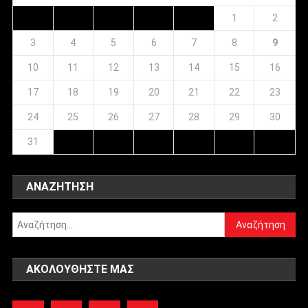
1
2
3
4
5
6
7
8
9
10
11
12
13
14
15
16
17
18
19
20
21
22
23
24
25
26
27
28
29
30
31
ΑΝΑΖΉΤΗΣΗ
Αναζήτηση
για:
ΑΚΟΛΟΥΘΉΣΤΕ ΜΑΣ