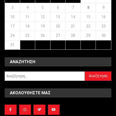
3
4
5
6
7
8
9
10
11
12
13
14
15
16
17
18
19
20
21
22
23
24
25
26
27
28
29
30
31
ΑΝΑΖΉΤΗΣΗ
Αναζήτηση
για:
ΑΚΟΛΟΥΘΉΣΤΕ ΜΑΣ