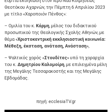
Εόρτια εκδήλωση στον Ιερό Ναό Κοιμήσεως
Θεοτόκου Αχαρνών, την Πέμπτη 6 Απριλίου 2023
με τίτλο «Χαροποιόν Πένθος»:
– Ομιλία του κ.
Κάρμη
, μέλος του διδακτικού
προσωπικού της Θεολογικής Σχολής Αθηνών, με
θέμα «
Χριστοκεντρική εκκλησιαστική κοινωνία:
Μέθεξη, έκσταση, ανάταση, Ανάσταση
»,
– Ψαλτικός χορός «
Στουδίτες
» υπό τη χοραρχία
του κ.
Δημητρίου Καλομοίρη
, με επιλεγμένα μέλη
της Μεγάλης Τεσσαρακοστής και της Μεγάλης
Εβδομάδας.
πηγή: ecclesiaTV.gr