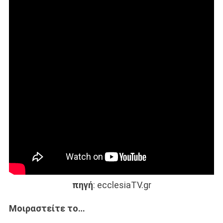
πηγή
: ecclesiaTV.gr
Μοιραστείτε το…