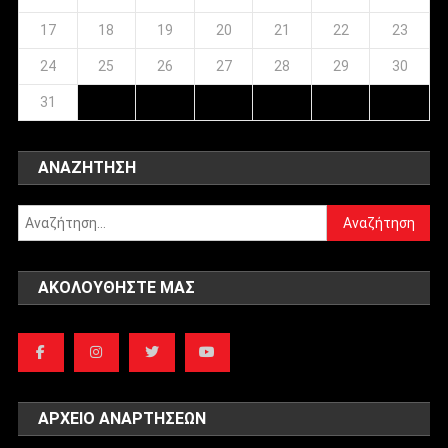
17
18
19
20
21
22
23
24
25
26
27
28
29
30
31
ΑΝΑΖΉΤΗΣΗ
Αναζήτηση
για:
ΑΚΟΛΟΥΘΉΣΤΕ ΜΑΣ
ΑΡΧΕΊΟ ΑΝΑΡΤΉΣΕΩΝ