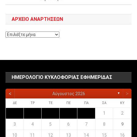
ΑΡΧΕΊΟ ΑΝΑΡΤΉΣΕΩΝ
Αρχείο
αναρτήσεων
ΗΜΕΡΟΛΌΓΙΟ ΚΥΚΛΟΦΟΡΊΑΣ ΕΦΗΜΕΡΊΔΑΣ
<
>
Αύγουστος 2026
▼
ΔΕ
ΤΡ
ΤΕ
ΠΕ
ΠΑ
ΣΑ
ΚΥ
1
2
3
4
5
6
7
8
9
10
11
12
13
14
15
16