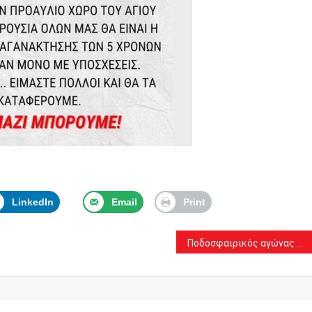
LinkedIn
Email
Print
Ποδοσφαιρικός αγώνας Αγάπης και Αλληλεγγύης στις Αχαρνές: Α.Ο. Πανοράματος-Α.Ο. Αχαρναϊκού.