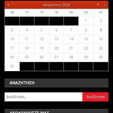
<
>
Αύγουστος 2026
▼
ΔΕ
ΤΡ
ΤΕ
ΠΕ
ΠΑ
ΣΑ
ΚΥ
1
2
3
4
5
6
7
8
9
10
11
12
13
14
15
16
17
18
19
20
21
22
23
24
25
26
27
28
29
30
31
ΑΝΑΖΉΤΗΣΗ
Αναζήτηση
για: