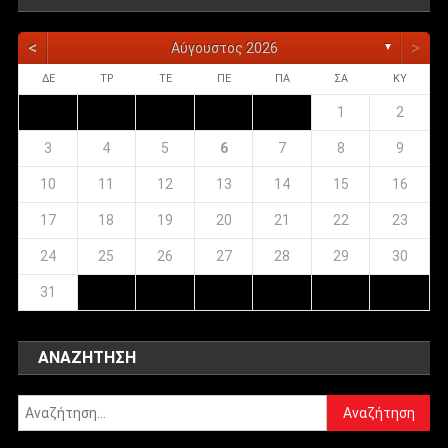
<
>
Αύγουστος 2026
▼
ΔΕ
ΤΡ
ΤΕ
ΠΕ
ΠΑ
ΣΑ
ΚΥ
1
2
3
4
5
6
7
8
9
10
11
12
13
14
15
16
17
18
19
20
21
22
23
24
25
26
27
28
29
30
31
ΑΝΑΖΉΤΗΣΗ
Αναζήτηση
για: