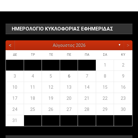
ΗΜΕΡΟΛΌΓΙΟ ΚΥΚΛΟΦΟΡΊΑΣ ΕΦΗΜΕΡΊΔΑΣ
<
>
Αύγουστος 2026
▼
ΔΕ
ΤΡ
ΤΕ
ΠΕ
ΠΑ
ΣΑ
ΚΥ
1
2
3
4
5
6
7
8
9
10
11
12
13
14
15
16
17
18
19
20
21
22
23
24
25
26
27
28
29
30
31