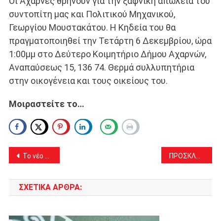
Οι Αχαρνές θρηνούν για την ξαφνική απώλεια του
συντοπίτη μας και Πολιτικού Μηχανικού,
Γεωργίου Μουστακάτου. Η Κηδεία του θα
πραγματοποιηθεί την Τετάρτη 6 Δεκεμβρίου, ώρα
1:00μμ στο Δεύτερο Κοιμητήριο Δήμου Αχαρνών,
Αναπαύσεως 15, 136 74. Θερμά συλλυπητήρια
στην οικογένεια και τους οικείους του.
Μοιραστείτε το…
Πλοήγηση
Το νέο Διοικητικό Συμβούλιο του Συλλόγου Πελοποννησίων Αχαρνών ΘΕΟΔΩΡΟΣ ΚΟΛΟΚΟΤΡΩΝΗΣ
ΠΡΟΣΚΛΗΣΗ ΣΥΓΚΛΗΣΗΣ ΔΗΜΟΤΙΚΟΥ ΣΥΜΒΟΥΛΙΟΥ ΔΗΜΟΥ ΑΧΑΡΝΩΝ ΣΕ ΤΑΚΤΙΚΗ ΣΥΝΕΔΡΙΑΣΗ
άρθρων
ΣΧΕΤΙΚΆ ΆΡΘΡΑ: