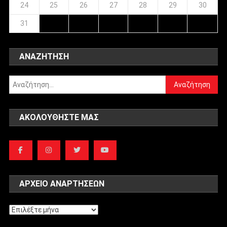
24
25
26
27
28
29
30
31
ΑΝΑΖΉΤΗΣΗ
Αναζήτηση
για:
ΑΚΟΛΟΥΘΉΣΤΕ ΜΑΣ
ΑΡΧΕΊΟ ΑΝΑΡΤΉΣΕΩΝ
Αρχείο
αναρτήσεων