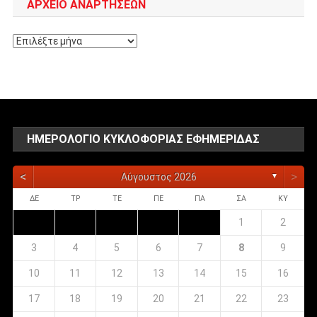
ΑΡΧΕΊΟ ΑΝΑΡΤΉΣΕΩΝ
Αρχείο
αναρτήσεων
ΗΜΕΡΟΛΌΓΙΟ ΚΥΚΛΟΦΟΡΊΑΣ ΕΦΗΜΕΡΊΔΑΣ
<
>
Αύγουστος 2026
▼
ΔΕ
ΤΡ
ΤΕ
ΠΕ
ΠΑ
ΣΑ
ΚΥ
1
2
3
4
5
6
7
8
9
10
11
12
13
14
15
16
17
18
19
20
21
22
23