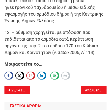
διαδικτυακού τόπου του δήμου ή μέσω
ηλεκτρονικού ταχυδρομείου ή μέσω ειδικής
εφαρμογής του αρμόδιου δήμου ή της Κεντρικής
Ένωσης Δήμων Ελλάδος.
12. Η ρύθμιση χορηγείται με απόφαση που
εκδίδεται από τα αρμόδια κατά περίπτωση
όργανα της παρ. 2 του άρθρου 170 του Κώδικα
Δήμων και Κοινοτήτων (ν. 3463/2006, Α’ 114).
Μοιραστείτε το…
Πλοήγηση
23,14 εκατ. € από το Υπουργείο Εσωτερικών στους Δήμους για πυροπροστασία – το ποσό που αναλογεί στις Αχαρνές
Απόλυτη επιτυχία για την έκθεση του Αναστασίου Σωτηρίου “Πρωταγωνιστές μιας άλλης εποχής 1950-1960”
άρθρων
ΣΧΕΤΙΚΆ ΆΡΘΡΑ: