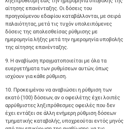
ληξιπρόθεσμη έως την ημερομηνία υποβολής της
αίτησης επανένταξης. Οι δόσεις του
προηγούμενου εδαφίου καταβάλλονται, με σειρά
παλαιότητας, μετά τις τυχόν υπολειπόμενες
δόσεις της απολεσθείσας ρύθμισης με
ημερομηνία λήξης μετά την ημερομηνία υποβολής
της αίτησης επανένταξης.
9. Η αναβίωση πραγματοποιείται με όλα τα
ευεργετήματα των ρυθμίσεων αυτών, όπως
ισχύουν για κάθε ρύθμιση.
10. Προκειμένου να αναβιώσει η ρύθμιση των
εκατό (100) δόσεων, αν ο οφειλέτης έχει λοιπές
αρρύθμιστες ληξιπρόθεσμες οφειλές που δεν
έχει εντάξει σε άλλη ενήμερη ρύθμιση δόσεων
τμηματικής καταβολής, υποχρεούται εντός μηνός
από την επικύρωση της αναβίωσης, να τις