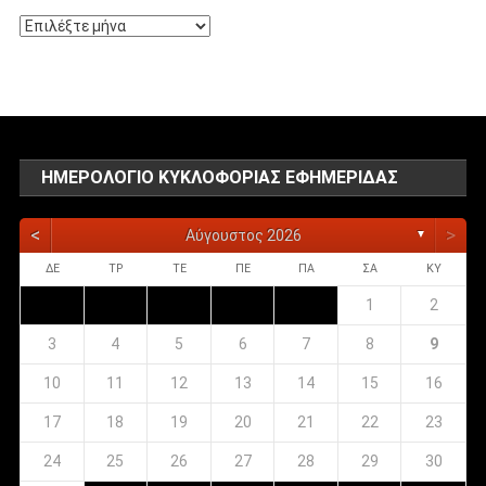
Αρχείο
αναρτήσεων
ΗΜΕΡΟΛΌΓΙΟ ΚΥΚΛΟΦΟΡΊΑΣ ΕΦΗΜΕΡΊΔΑΣ
<
>
Αύγουστος 2026
▼
ΔΕ
ΤΡ
ΤΕ
ΠΕ
ΠΑ
ΣΑ
ΚΥ
1
2
3
4
5
6
7
8
9
10
11
12
13
14
15
16
17
18
19
20
21
22
23
24
25
26
27
28
29
30