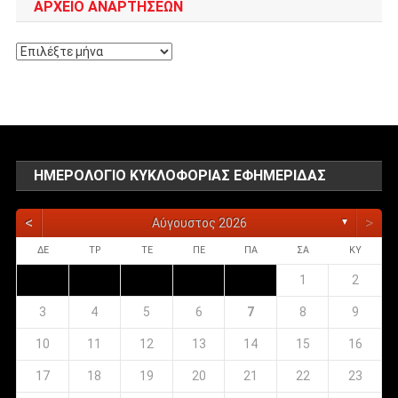
ΑΡΧΕΊΟ ΑΝΑΡΤΉΣΕΩΝ
Αρχείο
αναρτήσεων
ΗΜΕΡΟΛΌΓΙΟ ΚΥΚΛΟΦΟΡΊΑΣ ΕΦΗΜΕΡΊΔΑΣ
<
>
Αύγουστος 2026
▼
ΔΕ
ΤΡ
ΤΕ
ΠΕ
ΠΑ
ΣΑ
ΚΥ
1
2
3
4
5
6
7
8
9
10
11
12
13
14
15
16
17
18
19
20
21
22
23