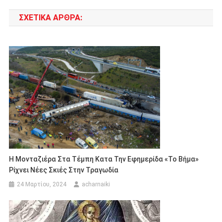
άρθρων
ΣΧΕΤΙΚΆ ΆΡΘΡΑ:
Η Μονταζιέρα Στα Τέμπη Κατα Την Εφημερίδα «το Βήμα»
Ρίχνει Νέες Σκιές Στην Τραγωδία
24 Μαρτίου, 2024
acharnaiki