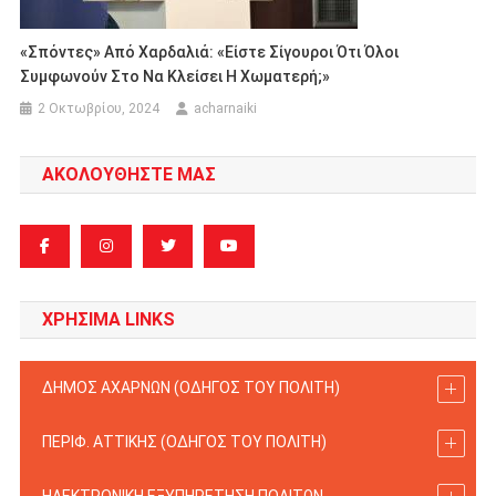
«Σπόντες» Από Χαρδαλιά: «Είστε Σίγουροι Ότι Όλοι
Συμφωνούν Στο Να Κλείσει Η Χωματερή;»
2 Οκτωβρίου, 2024
acharnaiki
ΑΚΟΛΟΥΘΗΣΤΕ ΜΑΣ
ΧΡΗΣΙΜΑ LINKS
ΔΗΜΟΣ ΑΧΑΡΝΩΝ (ΟΔΗΓΟΣ TOY ΠΟΛΙΤΗ)
ΠΕΡΙΦ. ΑΤΤΙΚΗΣ (ΟΔΗΓΟΣ TOY ΠΟΛΙΤΗ)