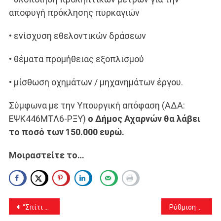
αποφυγή πρόκλησης πυρκαγιών
• ενίσχυση εθελοντικών δράσεων
• θέματα προμήθειας εξοπλισμού
• μίσθωση οχημάτων / μηχανημάτων έργου.
Σύμφωνα με την Υπουργική απόφαση (ΑΔΑ:
ΕΨΚ446ΜΤΛ6-ΡΞΥ)
ο Δήμος Αχαρνών θα λάβει
το ποσό των 150.000 ευρώ.
Μοιραστείτε το…
Πλοήγηση
“Σπίτι μου”: επιδοτούμενα στεγαστικά δάνεια σε νέους και νέα ζευγάρια – όλα όσα πρέπει να γνωρίζετε!
Ρύθμιση οφειλών στους Δήμους σε 72 δόσεις και αναβίωση της ρύθμισης των 100 δόσεων – όροι, προϋποθέσεις, ημερομηνίες