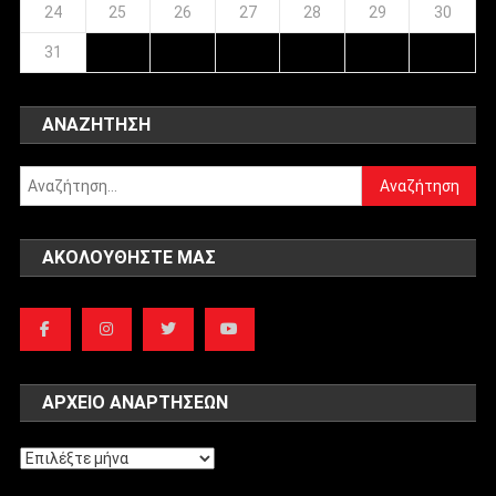
24
25
26
27
28
29
30
31
ΑΝΑΖΉΤΗΣΗ
Αναζήτηση
για:
ΑΚΟΛΟΥΘΉΣΤΕ ΜΑΣ
ΑΡΧΕΊΟ ΑΝΑΡΤΉΣΕΩΝ
Αρχείο
αναρτήσεων