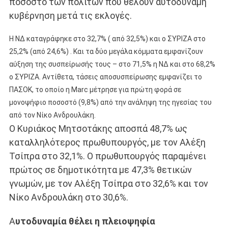
ποσοστό των πολιτών που θέλουν αυτοδύναμη
κυβέρνηση μετά τις εκλογές.
Η ΝΔ καταγράφηκε στο 32,7% ( από 32,5%) και ο ΣΥΡΙΖΑ στο
25,2% (από 24,6%) . Και τα δύο μεγάλα κόμματα εμφανίζουν
αύξηση της συσπείρωσής τους – στο 71,5% η ΝΔ και στο 68,2%
ο ΣΥΡΙΖΑ. Αντίθετα, τάσεις αποσυσπείρωσης εμφανίζει το
ΠΑΣΟΚ, το οποίο η Marc μέτρησε για πρώτη φορά σε
μονοψήφιο ποσοστό (9,8%) από την ανάληψη της ηγεσίας του
από τον Νίκο Ανδρουλάκη.
O Κυριάκος Μητσοτάκης αποσπά 48,7% ως
καταλληλότερος πρωθυπουργός, με τον Αλέξη
Τσίπρα στο 32,1%. Ο πρωθυπουργός παραμένει
πρώτος σε δημοτικότητα με 47,3% θετικών
γνωμών, με τον Αλέξη Τσίπρα στο 32,6% και τον
Νίκο Ανδρουλάκη στο 30,6%.
Α
υτοδυναμία θέλει η πλειοψηφία