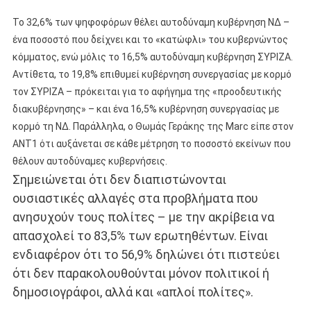
Το 32,6% των ψηφοφόρων θέλει αυτοδύναμη κυβέρνηση ΝΔ –
ένα ποσοστό που δείχνει και το «κατώφλι» του κυβερνώντος
κόμματος, ενώ μόλις το 16,5% αυτοδύναμη κυβέρνηση ΣΥΡΙΖΑ.
Αντίθετα, το 19,8% επιθυμεί κυβέρνηση συνεργασίας με κορμό
τον ΣΥΡΙΖΑ – πρόκειται για το αφήγημα της «προοδευτικής
διακυβέρνησης» – και ένα 16,5% κυβέρνηση συνεργασίας με
κορμό τη ΝΔ. Παράλληλα, ο Θωμάς Γεράκης της Marc είπε στον
ΑΝΤ1 ότι αυξάνεται σε κάθε μέτρηση το ποσοστό εκείνων που
θέλουν αυτοδύναμες κυβερνήσεις.
Σημειώνεται ότι δεν διαπιστώνονται
ουσιαστικές αλλαγές στα προβλήματα που
ανησυχούν τους πολίτες – με την ακρίβεια να
απασχολεί το 83,5% των ερωτηθέντων. Είναι
ενδιαφέρον ότι το 56,9% δηλώνει ότι πιστεύει
ότι δεν παρακολουθούνται μόνον πολιτικοί ή
δημοσιογράφοι, αλλά και «απλοί πολίτες».