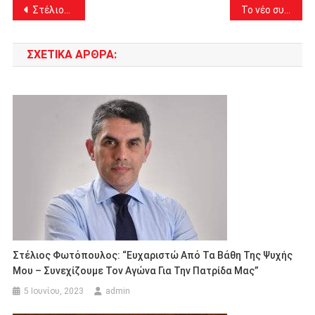
Πλοήγηση
Στέλιος Φωτόπουλος: Οι Πολιτικές εξελίξεις δικαιώνουν, Κυριάκο Βελόπουλο και Ελληνική Λύση
Το νέο συμβόλαιο του Αλέξη Τσίπρα με τους συνταξιούχους που αδικούνται
άρθρων
ΣΧΕΤΙΚΆ ΆΡΘΡΑ:
Στέλιος Φωτόπουλος: “Ευχαριστώ Από Τα Βάθη Της Ψυχής
Μου – Συνεχίζουμε Τον Αγώνα Για Την Πατρίδα Μας”
5 Ιουνίου, 2023
admin