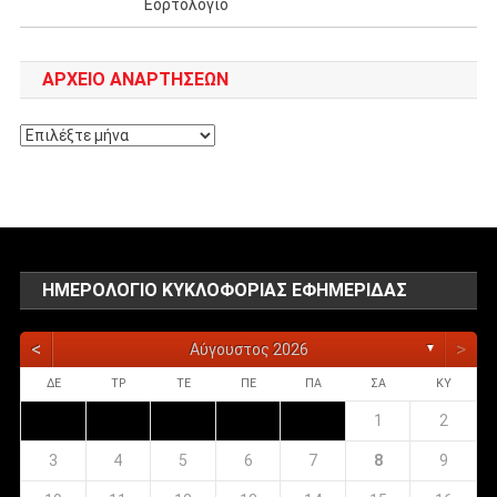
Εορτολόγιο
ΑΡΧΕΊΟ ΑΝΑΡΤΉΣΕΩΝ
Αρχείο
αναρτήσεων
ΗΜΕΡΟΛΌΓΙΟ ΚΥΚΛΟΦΟΡΊΑΣ ΕΦΗΜΕΡΊΔΑΣ
<
>
Αύγουστος 2026
▼
ΔΕ
ΤΡ
ΤΕ
ΠΕ
ΠΑ
ΣΑ
ΚΥ
1
2
3
4
5
6
7
8
9