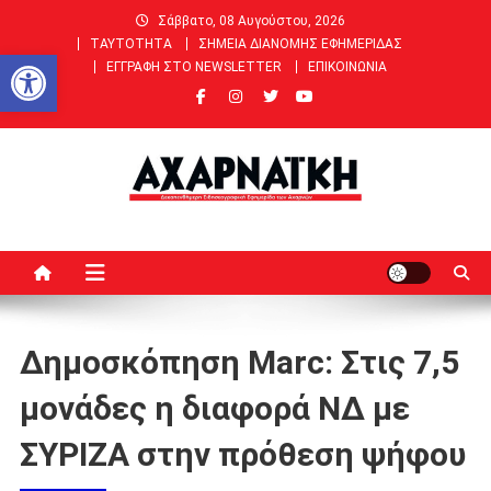
Μεταπηδήστε
Σάββατο, 08 Αυγούστου, 2026
στο
ΤΑΥΤΟΤΗΤΑ
ΣΗΜΕΙΑ ΔΙΑΝΟΜΗΣ ΕΦΗΜΕΡΙΔΑΣ
Ανοίξτε τη γραμμή εργαλείων
περιεχόμενο
ΕΓΓΡΑΦΗ ΣΤΟ NEWSLETTER
ΕΠΙΚΟΙΝΩΝΙΑ
ΑΧΑΡΝΑΙΚΗ |
Ειδήσεις, Νέα, Άρθρα, Συνεντεύξεις για Αχαρνές (Μενίδι) &
Θρακομακεδόνες
Δεκαπενθήμερη Εφημερίδα
των Αχαρνών
Δημοσκόπηση Marc: Στις 7,5
μονάδες η διαφορά ΝΔ με
ΣΥΡΙΖΑ στην πρόθεση ψήφου