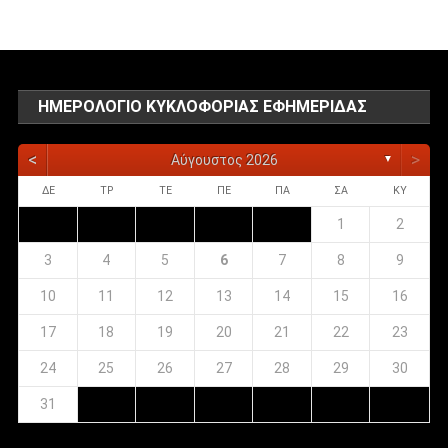
ΗΜΕΡΟΛΌΓΙΟ ΚΥΚΛΟΦΟΡΊΑΣ ΕΦΗΜΕΡΊΔΑΣ
<
>
Αύγουστος 2026
▼
ΔΕ
ΤΡ
ΤΕ
ΠΕ
ΠΑ
ΣΑ
ΚΥ
1
2
3
4
5
6
7
8
9
10
11
12
13
14
15
16
17
18
19
20
21
22
23
24
25
26
27
28
29
30
31