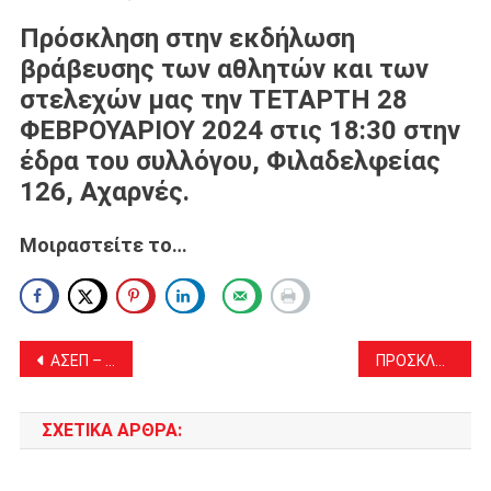
Πρόσκληση στην εκδήλωση
βράβευσης των αθλητών και των
στελεχών μας την ΤΕΤΑΡΤΗ 28
ΦΕΒΡΟΥΑΡΙΟΥ 2024 στις 18:30 στην
έδρα του συλλόγου, Φιλαδελφείας
126, Αχαρνές.
Μοιραστείτε το…
Πλοήγηση
ΑΣΕΠ – Προσλήψεις: Όλοι οι διαγωνισμοί για 2.000 θέσεις τους επόμενους μήνες
ΠΡΟΣΚΛΗΣΗ ΣΥΓΚΛΗΣΗΣ ΔΗΜΟΤΙΚΟΥ ΣΥΜΒΟΥΛΙΟΥ ΔΗΜΟΥ ΑΧΑΡΝΩΝ ΣΕ ΤΑΚΤΙΚΗ ΣΥΝΕΔΡΙΑΣΗ
άρθρων
ΣΧΕΤΙΚΆ ΆΡΘΡΑ: