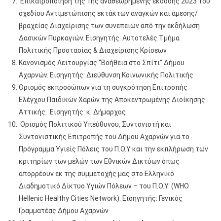
Επικαιροποίηση της 1ης αναθεωρημένης έκδοσης 2023 του
σχεδίου Αντιμετώπισης εκτάκτων αναγκών και άμεσης/
βραχείας Διαχείρισης των συνεπειών από την εκδήλωση
Δασικών Πυρκαγιών. Εισηγητής: Αυτοτελές Τμήμα
Πολιτικής Προστασίας & Διαχείρισης Κρίσεων
Κανονισμός Λειτουργίας “Βοήθεια στο Σπίτι” Δήμου
Αχαρνών. Εισηγητής: Διεύθυνση Κοινωνικής Πολιτικής
Ορισμός εκπροσώπων για τη συγκρότηση Επιτροπής
Ελέγχου Παιδικών Χαρών της Αποκεντρωμένης Διοίκησης
Αττικής. Εισηγητής: κ. Δήμαρχος
Ορισμός Πολιτικού Υπεύθυνου, Συντονιστή και
Συντονιστικής Επιτροπής του Δήμου Αχαρνών για το
Πρόγραμμα Υγιείς Πόλεις του Π.Ο.Υ και την εκπλήρωση των
κριτηρίων των μελών των Εθνικών Δικτύων όπως
απορρέουν εκ της συμμετοχής μας στο Ελληνικό
Διαδημοτικό Δίκτυο Υγιών Πόλεων – του Π.Ο.Υ. (WHO
Hellenic Healthy Cities Network). Εισηγητής: Γενικός
Γραμματέας Δήμου Αχαρνών