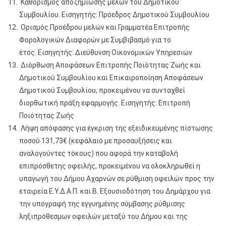
Καθορισμός αποζημίωσης μελών του Δημοτικού
Συμβουλίου. Εισηγητής: Πρόεδρος Δημοτικού Συμβουλίου
Ορισμός Προέδρου μελών και Γραμματέα Επιτροπής
Φορολογικών Διαφορών με Συμβιβασμό για το
έτος. Εισηγητής: Διεύθυνση Οικονομικών Υπηρεσιών
Διόρθωση Αποφάσεων Επιτροπής Ποιότητας Ζωής και
Δημοτικού Συμβουλίου και Επικαιροποίηση Αποφάσεων
Δημοτικού Συμβουλίου, προκειμένου να συνταχθεί
διορθωτική πράξη εφαρμογής. Εισηγητής: Επιτροπή
Ποιότητας Ζωής
Λήψη απόφασης για έγκριση της εξειδικευμένης πίστωσης
ποσού 131,73€ (κεφάλαιο με προσαυξήσεις και
αναλογούντες τόκους) που αφορά την καταβολή
επιπρόσθετης οφειλής, προκειμένου να ολοκληρωθεί η
υπαγωγή του Δήμου Αχαρνών σε ρύθμιση οφειλών προς την
εταιρεία Ε.Υ.Δ.Α.Π. και Β. Εξουσιοδότηση του Δημάρχου για
την υπογραφή της εγγυημένης σύμβασης ρύθμισης
ληξιπρόθεσμων οφειλών μεταξύ του Δήμου και της