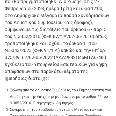
που θα πραγματοποιηθεί Δια Ζώσης, στις 27
Φεβρουαρίου 2024, ημέρα Τρίτη και ώρα 17:00,
στο Δημαρχιακό Μέγαρο (αίθουσα Συνεδριάσεων
του Δημοτικού Συμβουλίου -2ος όροφος),
σύμφωνα με τις διατάξεις του άρθρου 67 παρ. 5
του Ν.3852/2010 (ΦΕΚ 87/τ.Α’/07-06-2010) όπως
τροποποιήθηκε και ισχύει, το άρθρο 11 του
Ν.5043/2023 (ΦΕΚ 91/τ.Α’) καθώς και την υπ’ αρ.
375/39167/02-06-2022 (ΑΔΑ: Ψ42Π46ΜΤΛ6-4ΙΓ)
εγκύκλιο του Υπουργείου Εσωτερικών για λήψη
αποφάσεων στα παρακάτω θέματα της
ημερήσιας διάταξης:
Εκλογή από το Δημοτικό Συμβούλιο, του Συμπαραστάτη του
Δημότη και της Επιχείρησης, σύμφωνα με το άρθρο 77 του
Ν.3852/2010. Εισηγητής: κ. Δήμαρχος
Συγκρότηση του Συμβουλίου Ένταξης Μεταναστών και