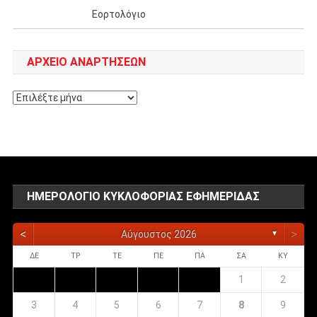
Εορτολόγιο
ΑΡΧΕΊΟ ΑΝΑΡΤΉΣΕΩΝ
Αρχείο
αναρτήσεων
ΗΜΕΡΟΛΌΓΙΟ ΚΥΚΛΟΦΟΡΊΑΣ ΕΦΗΜΕΡΊΔΑΣ
<
>
Αύγουστος 2026
▼
ΔΕ
ΤΡ
ΤΕ
ΠΕ
ΠΑ
ΣΑ
ΚΥ
1
2
3
4
5
6
7
8
9