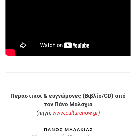
Περαστικοί & ευγνώμονες (Βιβλίο/CD)
από
τον Πάνο Μαλαχιά
(πηγή:
www.culturenow.gr
)