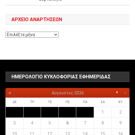
ΑΡΧΕΊΟ ΑΝΑΡΤΉΣΕΩΝ
Αρχείο
αναρτήσεων
ΗΜΕΡΟΛΌΓΙΟ ΚΥΚΛΟΦΟΡΊΑΣ ΕΦΗΜΕΡΊΔΑΣ
<
>
Αύγουστος 2026
▼
ΔΕ
ΤΡ
ΤΕ
ΠΕ
ΠΑ
ΣΑ
ΚΥ
1
2
3
4
5
6
7
8
9
10
11
12
13
14
15
16