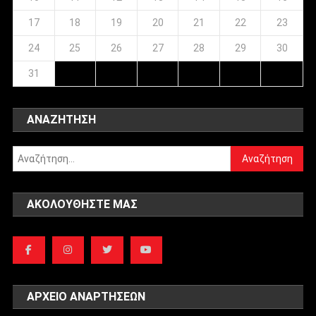
17
18
19
20
21
22
23
24
25
26
27
28
29
30
31
ΑΝΑΖΉΤΗΣΗ
Αναζήτηση
για:
ΑΚΟΛΟΥΘΉΣΤΕ ΜΑΣ
ΑΡΧΕΊΟ ΑΝΑΡΤΉΣΕΩΝ