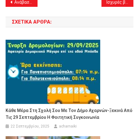
Πλοήγηση
Ανάβαση Πάρνηθας από την ΦΙΛΠΑ στις 19 Μαρτίου 2023 – το Πρόγραμμα
Ισχυρές βροχές στην Αττική τις πρώτες πρωινές ώρες της Παρασκευής 17 Μαρτίου 2023
άρθρων
ΣΧΕΤΙΚΆ ΆΡΘΡΑ:
Κάθε Μέρα Στη Σχολή Σου Με Τον Δήμο Αχαρνών-Ξεκινά Από
Τις 29 Σεπτεμβρίου Η Φοιτητική Συγκοινωνία
22 Σεπτεμβρίου, 2025
acharnaiki